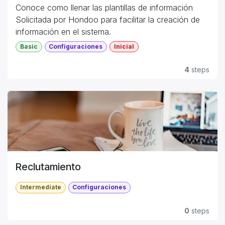
Conoce como llenar las plantillas de información
Solicitada por Hondoo para facilitar la creación de
información en el sistema.
Basic
Configuraciones
Inicial
Recuerda que puede ser que tu empresa no requiera
la información completa desde el inicio, pero, eso
4
steps
no significa que no la puedas completar luego
cuando ya estas utilizando la plataforma.
#Hondoo
Reclutamiento
Intermediate
Configuraciones
0
steps